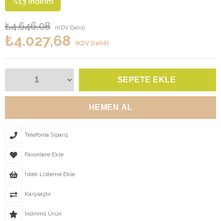
%
13
İndirim
₺4.646,08
(KDV Dahil)
₺4.027,68
(KDV Dahil)
Telefonla Sipariş
Favorilere Ekle
İstek Listeme Ekle
Karşılaştır
İndirimli Ürün