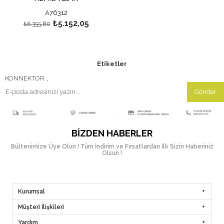
A76312
₺5.152,05
₺6.355,80
Etiketler
KONNEKTOR
,
Gönder
BIZDEN HABERLER
Bültenimize Üye Olun ! Tüm İndirim ve Fırsatlardan İlk Sizin Haberiniz
Olsun !
Kurumsal
Müşteri İlişkileri
Yardım