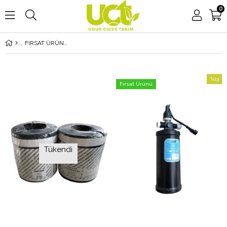
0
FIRSAT ÜRÜNLERİ
%13
Fırsat Ürünü
İndirim
%13İndi
Tükendi