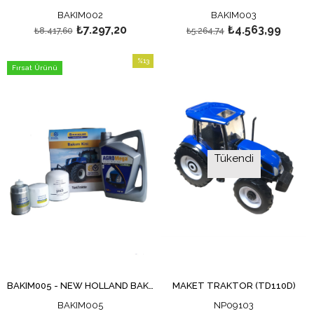
BAKIM002
BAKIM003
₺7.297,20
₺4.563,99
₺8.417,60
₺5.264,74
%13
Fırsat Ürünü
İndirim
%13İndirim
Tükendi
BAKIM005 - NEW HOLLAND BAKIM SETİ - TT4 SERİSİ (3 SİLİNDİR)
MAKET TRAKTÖR (TD110D)
BAKIM005
NP09103