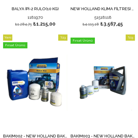
BALYA İPİ-2 RULO(10 KG)
NEW HOLLAND KLİMA FİLTRESİ - TD SERİSİ
1181970
51518118
₺1.215,00
₺3.567,45
₺1.284,75
₺4.115,18
Yeni
%13
%13
Fırsat Ürünü
Ürün
İndirim
İndirim
Fırsat Ürünü
%13İndirim
%13İndi
BAKIM002 - NEW HOLLAND BAKIM SETİ - TD SERİSİ
BAKIM003 - NEW HOLLAND BAKIM SETİ - TT - 56S SERİLERİ / 3 SİLİNDİR