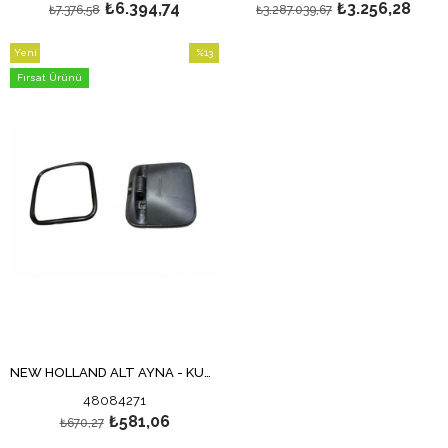
₺6.394,74
₺3.256,28
₺7.376,58
₺3.287.039,67
Yeni
%13
Ürün
İndirim
Fırsat Ürünü
%13İndirim
NEW HOLLAND ALT AYNA - KÜÇÜK AYNA - TMR AYNA
48084271
₺581,06
₺670,27