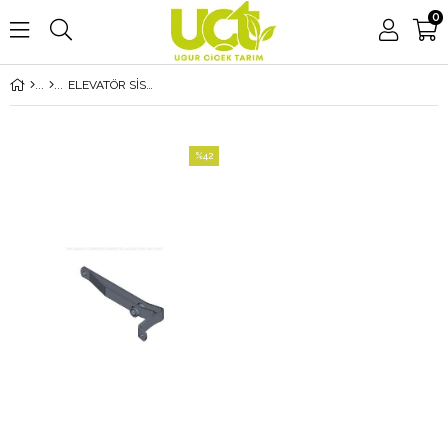
0
ELEVATÖR SİSTEMİ
%42
İndirim
%42İndirim