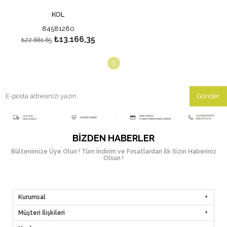
KOL
84581280
₺13.166,35
₺22.661,65
1
Gönder
BIZDEN HABERLER
Bültenimize Üye Olun ! Tüm İndirim ve Fırsatlardan İlk Sizin Haberiniz
Olsun !
Kurumsal
Müşteri İlişkileri