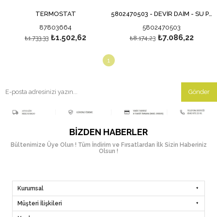
TERMOSTAT
5802470503 - DEVİR DAİM - SU POMPASI - TC5070 - TC5.80
87803664
5802470503
₺1.502,62
₺7.086,22
₺1.733,33
₺8.174,23
1
Gönder
BIZDEN HABERLER
Bültenimize Üye Olun ! Tüm İndirim ve Fırsatlardan İlk Sizin Haberiniz
Olsun !
Kurumsal
Müşteri İlişkileri