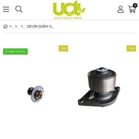
0
DEVİR DAİM-SU POMPALARI
%13
%13
Fırsat Ürünü
İndirim
İndirim
%13İndirim
%13İndi