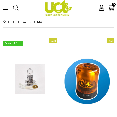
0
AYDINLATMA EKİPMANLARI
%13
%13
Fırsat Ürünü
İndirim
İndirim
%13İndirim
%13İndi