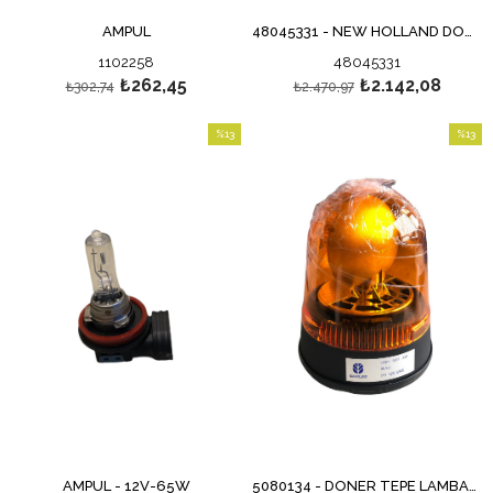
AMPUL
48045331 - NEW HOLLAND DÖNER LAMBA
1102258
48045331
₺262,45
₺2.142,08
₺302,74
₺2.470,97
%13
%13
İndirim
İndirim
%13İndirim
%13İndi
AMPÜL - 12V-65W
5080134 - DÖNER TEPE LAMBASI - DÖNER LAMBA