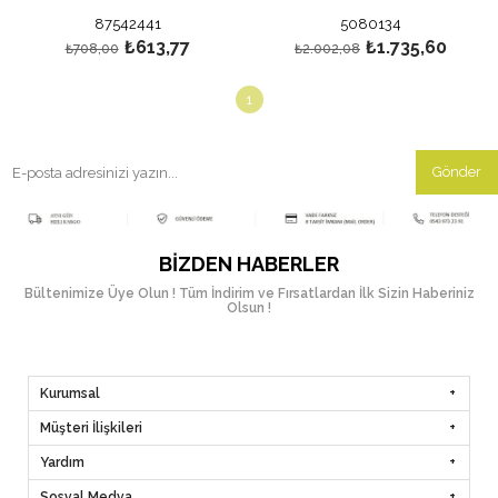
87542441
5080134
₺613,77
₺1.735,60
₺708,00
₺2.002,08
1
Gönder
BIZDEN HABERLER
Bültenimize Üye Olun ! Tüm İndirim ve Fırsatlardan İlk Sizin Haberiniz
Olsun !
Kurumsal
Müşteri İlişkileri
Yardım
Sosyal Medya