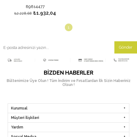
89814477
₺1.932,04
₺2.228,68
1
Gönder
BIZDEN HABERLER
Bültenimize Üye Olun ! Tüm İndirim ve Fırsatlardan İlk Sizin Haberiniz
Olsun !
Kurumsal
Müşteri İlişkileri
Yardım
Sosyal Medya