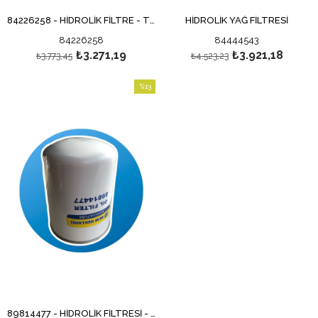
84226258 - HİDROLİK FİLTRE - TORK FİLTRESİ - ORİJİNAL
HİDROLİK YAĞ FİLTRESİ
84226258
84444543
₺3.271,19
₺3.921,18
₺3.773,45
₺4.523,23
%13
İndirim
%13İndirim
89814477 - HİDROLİK FİLTRESİ - HİDROLİK KAZAN FİLTRESİ