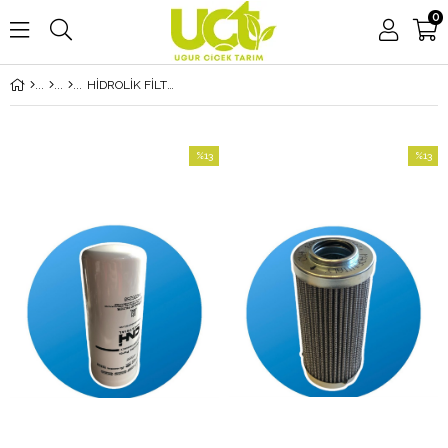
0
HİDROLİK FİLTRELERİ
%13
%13
İndirim
İndirim
%13İndirim
%13İndi