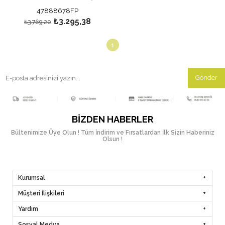
47888678FP
₺3.295,38
₺3.769,20
1
Gönder
BIZDEN HABERLER
Bültenimize Üye Olun ! Tüm İndirim ve Fırsatlardan İlk Sizin Haberiniz
Olsun !
Kurumsal
Müşteri İlişkileri
Yardım
Sosyal Medya