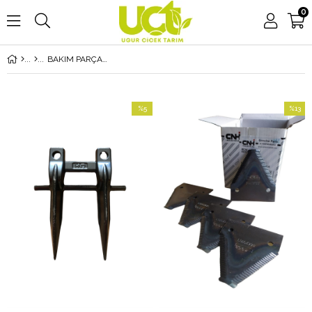
0
BAKIM PARÇALARI
%5
%13
İndirim
İndirim
%5İndirim
%13İndi