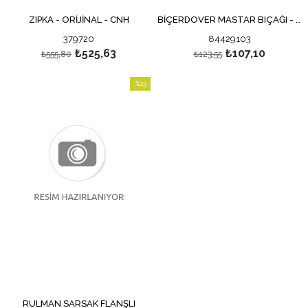
ZIPKA - ORİJİNAL - CNH
BİÇERDÖVER MASTAR BIÇAĞI - BIÇAK - ORTA DİŞ BIÇAK - ORİJİNAL
379720
84429103
₺525,63
₺107,10
₺555,80
₺123,55
%13
İndirim
%13İndirim
RULMAN SARSAK FLANŞLI