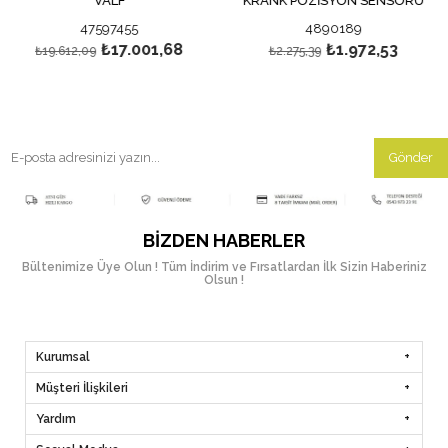
VALF
KRANK POZİSYON SENSÖRÜ
47597455
4890189
₺17.001,68
₺1.972,53
₺19.612,09
₺2.275,39
Gönder
BIZDEN HABERLER
Bültenimize Üye Olun ! Tüm İndirim ve Fırsatlardan İlk Sizin Haberiniz
Olsun !
Kurumsal
Müşteri İlişkileri
Yardım