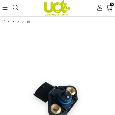
0
KİT