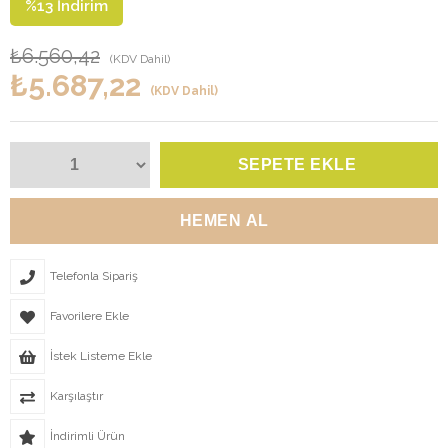
%
13
İndirim
₺6.560,42
(KDV Dahil)
₺5.687,22
(KDV Dahil)
Telefonla Sipariş
Favorilere Ekle
İstek Listeme Ekle
Karşılaştır
İndirimli Ürün