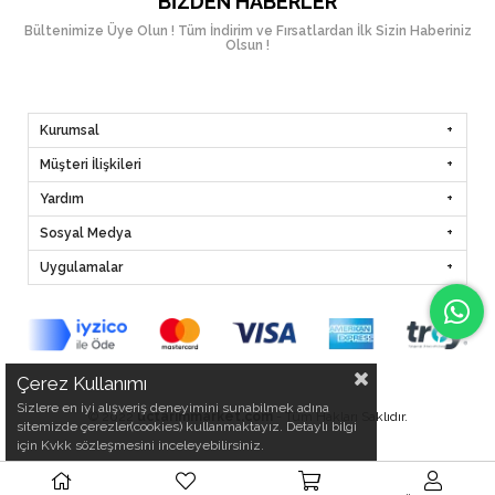
BIZDEN HABERLER
Bültenimize Üye Olun ! Tüm İndirim ve Fırsatlardan İlk Sizin Haberiniz
Olsun !
Kurumsal
Müşteri İlişkileri
Yardım
Sosyal Medya
Uygulamalar
Çerez Kullanımı
Sizlere en iyi alışveriş deneyimini sunabilmek adına
© 2022
uctarimmarket.com
- Tüm Hakları Saklıdır.
sitemizde çerezler(cookies) kullanmaktayız. Detaylı bilgi
için Kvkk sözleşmesini inceleyebilirsiniz.