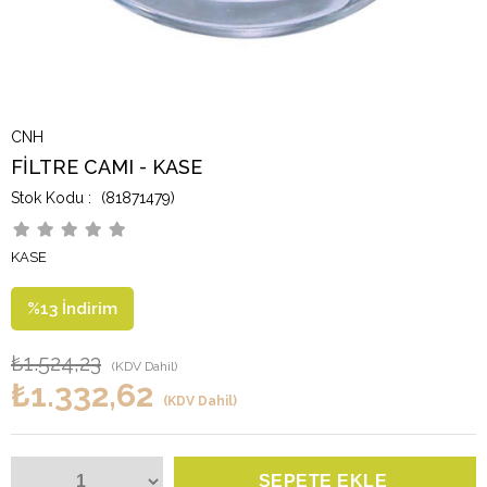
CNH
FİLTRE CAMI - KASE
(81871479)
KASE
%
13
İndirim
₺1.524,23
(KDV Dahil)
₺1.332,62
(KDV Dahil)