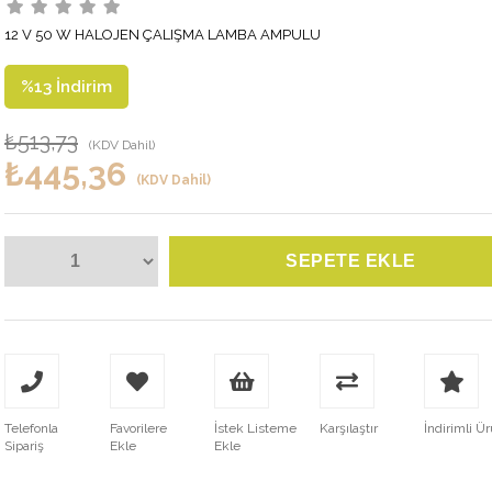
12 V 50 W HALOJEN ÇALIŞMA LAMBA AMPULU
%
13
İndirim
₺513,73
(KDV Dahil)
₺445,36
(KDV Dahil)
Telefonla
Favorilere
İstek Listeme
Karşılaştır
İndirimli Ü
Sipariş
Ekle
Ekle