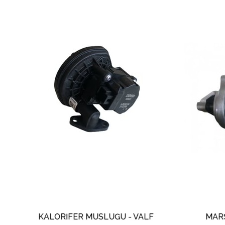
İndirim
%13İndirim
LORİFER MUSLUĞU - VALF
MARŞ MOTORU12