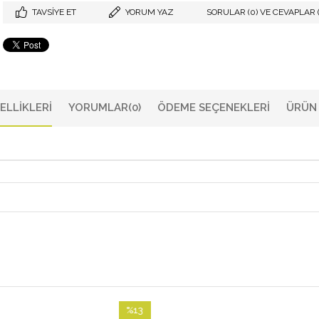
TAVSIYE ET
YORUM YAZ
SORULAR (0) VE CEVAPLAR (
ELLIKLERI
YORUMLAR
(0)
ÖDEME SEÇENEKLERI
ÜRÜN 
%13
%13