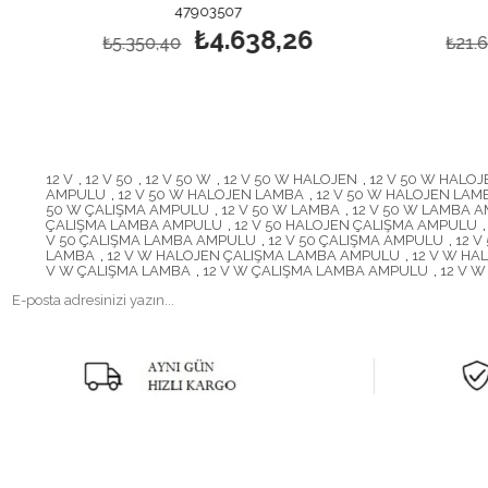
47903507
4790604
₺4.638,26
₺18
₺5.350,40
₺21.627,23
12 V
,
12 V 50
,
12 V 50 W
,
12 V 50 W HALOJEN
,
12 V 50 W HALO
AMPULU
,
12 V 50 W HALOJEN LAMBA
,
12 V 50 W HALOJEN LA
50 W ÇALIŞMA AMPULU
,
12 V 50 W LAMBA
,
12 V 50 W LAMBA 
ÇALIŞMA LAMBA AMPULU
,
12 V 50 HALOJEN ÇALIŞMA AMPULU
,
V 50 ÇALIŞMA LAMBA AMPULU
,
12 V 50 ÇALIŞMA AMPULU
,
12 V
LAMBA
,
12 V W HALOJEN ÇALIŞMA LAMBA AMPULU
,
12 V W HA
V W ÇALIŞMA LAMBA
,
12 V W ÇALIŞMA LAMBA AMPULU
,
12 V 