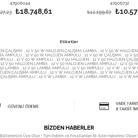
4
47906732
.748,61
₺10.575,87
₺12.199,67
Etiketler
JEN ÇALIŞMA
,
12 V 50 W HALOJEN ÇALIŞMA LAMBA
,
12 V 50 W HALOJE
MBA AMPULU
,
12 V 50 W HALOJEN AMPULU
,
12 V 50 W ÇALIŞMA
,
12 V 
AMPULU
,
12 V 50 W AMPULU
,
12 V 50 HALOJEN
,
12 V 50 HALOJEN ÇALI
12 V 50 HALOJEN LAMBA
,
12 V 50 HALOJEN LAMBA AMPULU
,
12 V 50
 50 LAMBA
,
12 V 50 LAMBA AMPULU
,
12 V 50 AMPULU
,
12 V W
,
12 V W
LOJEN ÇALIŞMA AMPULU
,
12 V W HALOJEN LAMBA
,
12 V W HALOJEN 
W ÇALIŞMA AMPULU
,
12 V W LAMBA
,
12 V W LAMBA AMPULU
,
12 V W A
BIZDEN HABERLER
Bültenimize Üye Olun ! Tüm İndirim ve Fırsatlardan İlk Sizin Haberiniz Olsun !