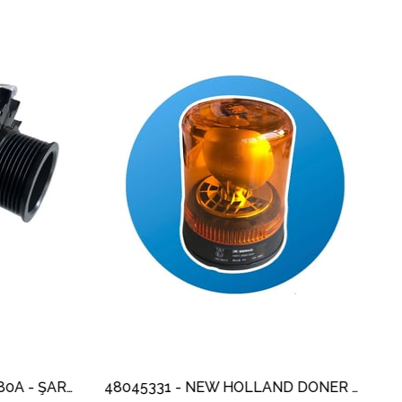
İndirim
im
%13İndirim
48045331 - NEW HOLLAND DÖNER LAMBA
UYARI 